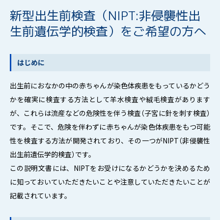
無痛分娩
新型出生前検査（NIPT:非侵襲性出
生前遺伝学的検査）をご希望の方へ
入院案内
母乳育児
はじめに
赤ちゃんの健康管理について
出生前におなかの中の赤ちゃんが染色体疾患をもっているかどう
産後サポート
かを確実に検査する方法として羊水検査や絨毛検査があります
が、これらは流産などの危険性を伴う検査（子宮に針を刺す検査）
人工妊娠中絶について
です。そこで、危険を伴わずに赤ちゃんが染色体疾患をもつ可能
よくある質問
性を検査する方法が開発されており、その一つがNIPT（非侵襲性
出生前遺伝学的検査）です。
妊婦歯科検診のおすすめ
この説明文書には、NIPTをお受けになるかどうかを決めるため
に知っておいていただきたいことや注意していただきたいことが
記載されています。