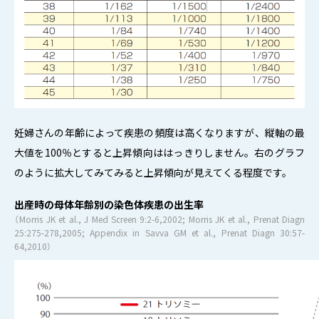
妊婦さんの年齢によって疾患の頻度は高くなりますが、縦軸の最
大値を100％とすると上昇傾向ははっきりしません。右のグラフ
のように拡大してみてみると上昇傾向が見えてくる程度です。
出産時の母体年齢別の染色体疾患の出生率
（Morris JK et al., J Med Screen 9:2-6,2002; Morris JK et al., Prenat Diagn
25:275-278,2005; Appendix in Savva GM et al., Prenat Diagn 30:57-
64,2010）