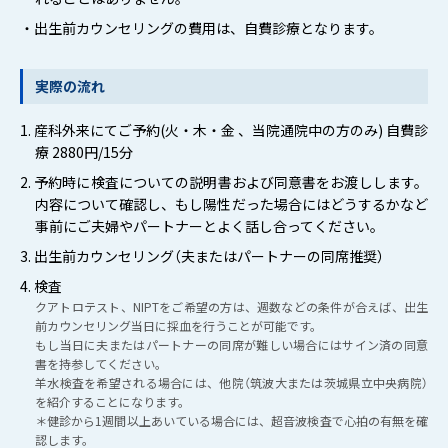
・出生前カウンセリングの費用は、自費診療となります。
実際の流れ
1. 産科外来にてご予約(火・木・金 、当院通院中の方のみ) 自費診
療 2880円/15分
2. 予約時に検査についての説明書および同意書をお渡しします。
内容について確認し、もし陽性だった場合にはどうするかなど
事前にご夫婦やパートナーとよく話し合ってください。
3. 出生前カウンセリング（夫またはパートナーの同席推奨）
4. 検査
クアトロテスト、NIPTをご希望の方は、週数などの条件が合えば、出生
前カウンセリング当日に採血を行うことが可能です。
もし当日に夫またはパートナーの同席が難しい場合にはサイン済の同意
書を持参してください。
羊水検査を希望される場合には、他院（筑波大または茨城県立中央病院）
を紹介することになります。
＊健診から1週間以上あいている場合には、超音波検査で心拍の有無を確
認します。