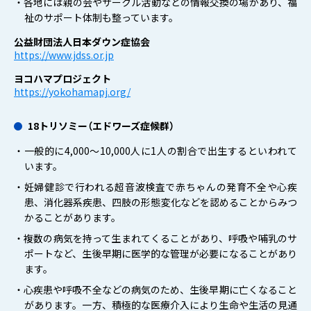
・各地には親の会やサークル活動などの情報交換の場があり、福
祉のサポート体制も整っています。
公益財団法人日本ダウン症協会
https://www.jdss.or.jp
ヨコハマプロジェクト
https://yokohamapj.org/
18トリソミー（エドワーズ症候群）
・一般的に4,000～10,000人に1人の割合で出生するといわれて
います。
・妊婦健診で行われる超音波検査で赤ちゃんの発育不全や心疾
患、消化器系疾患、四肢の形態変化などを認めることからみつ
かることがあります。
・複数の病気を持って生まれてくることがあり、呼吸や哺乳のサ
ポートなど、生後早期に医学的な管理が必要になることがあり
ます。
・心疾患や呼吸不全などの病気のため、生後早期に亡くなること
があります。一方、積極的な医療介入により生命や生活の見通