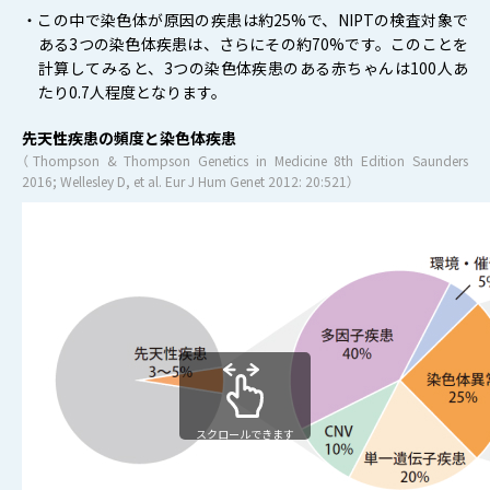
・この中で染色体が原因の疾患は約25%で、NIPTの検査対象で
ある3つの染色体疾患は、さらにその約70%です。このことを
計算してみると、3つの染色体疾患のある赤ちゃんは100人あ
たり0.7人程度となります。
先天性疾患の頻度と染色体疾患
（Thompson & Thompson Genetics in Medicine 8th Edition Saunders
2016; Wellesley D, et al. Eur J Hum Genet 2012: 20:521）
スクロールできます