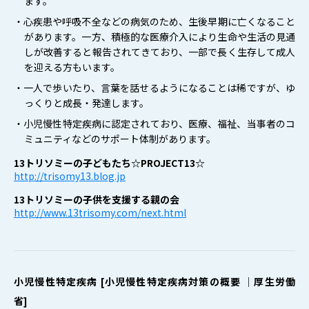
ます。
・心疾患や呼吸不全などの病気のため、生後早期に亡くなること
があります。一方、積極的な医療介入により生命や生活の見通
しが改善すると報告されてきており、一部で長く生存して成人
を迎える方もいます。
・一人で歩いたり、言葉を話せるようになることは稀ですが、ゆ
っくりと成長・発達します。
・小児慢性特定疾病に認定されており、医療、福祉、当事者のコ
ミュニティなどのサポート体制があります。
13トリソミーの子どもたち☆PROJECT13☆
http://trisomy13.blog.jp
13トリソミーの子供を支援する親の会
http://www.13trisomy.com/next.html
小児慢性特定疾病 [小児慢性特定疾病対策の概要 ｜厚生労働
省]