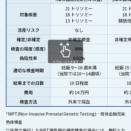
21 トリソミー
21
対象疾患
18 トリソミー
18
13 トリソミー
開放
流産リスク
なし
確定/非確定
非確定検査
非確定検
検査の精度（感度）
99%
偽陰性率
0.02%
スクロールできます
妊娠 9～16 週未満
妊娠 15
適切な検査時期
（当院では10～14週頃）
（当院
結果までの日数
10 日程度
1
費用
約 14 万円
約 
検査方法
外来で採血
外
*NIPT(Non-Invasive Prenatal Genetic Testing)…母体血胎児染
色体検査
**当院で施行したNIPT陽性時の確定検査の場合には、無料とな