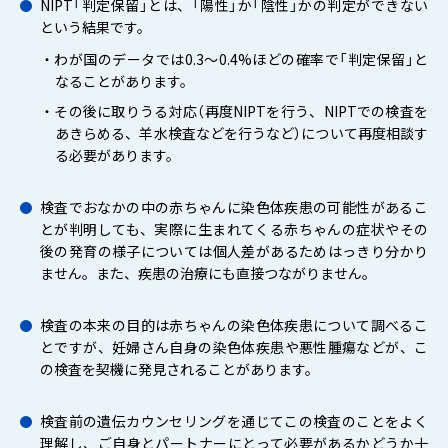
NIPT「判定保留」とは、「陽性」か「陰性」かの判定ができない
という結果です。
・わが国のデータでは0.3～0.4%ほどの確率で「判定保留」と
なることがあります。
・その後に取りうる対応（再度NIPTを行う、NIPTでの検査を
あきらめる、羊水検査などを行うなど）について再度相談す
る必要があります。
検査でおなかの中の赤ちゃんに染色体疾患の可能性があるこ
とが判明しても、実際に生まれてくる赤ちゃんの症状やその
後の発育の様子については個人差があるためはっきり分かり
ません。また、疾患の治療にも直接つながりません。
検査の本来の目的は赤ちゃんの染色体疾患について調べるこ
とですが、妊婦さん自身の染色体疾患や悪性腫瘍などが、こ
の検査を契機に発見されることがあります。
検査前の遺伝カウンセリングを通じてこの検査のことをよく
理解し、ご自身とパートナーにとって必要があるかどうか十