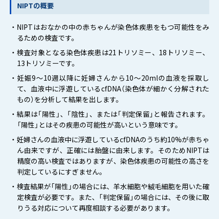
NIPTの概要
・NIPTはおなかの中の赤ちゃんが染色体疾患をもつ可能性をみ
るための検査です。
・検査対象となる染色体疾患は21トリソミー、18トリソミー、
13トリソミーです。
・妊娠9～10週以降に妊婦さんから10～20mlの血液を採取し
て、血液中に浮遊しているcfDNA（染色体が細かく分解された
もの）を分析して結果を出します。
・結果は「陽性」、「陰性」、または「判定保留」と報告されます。
「陽性」とはその疾患の可能性が高いという意味です。
・妊婦さんの血液中に浮遊しているcfDNAのうち約10%が赤ちゃ
ん由来ですが、正確には胎盤に由来します。そのためNIPTは
精度の高い検査ではありますが、染色体疾患の可能性の高さを
判定しているにすぎません。
・検査結果が「陽性」の場合には、羊水細胞や絨毛細胞を用いた確
定検査が必要です。また、「判定保留」の場合には、その後に取
りうる対応について再度相談する必要があります。