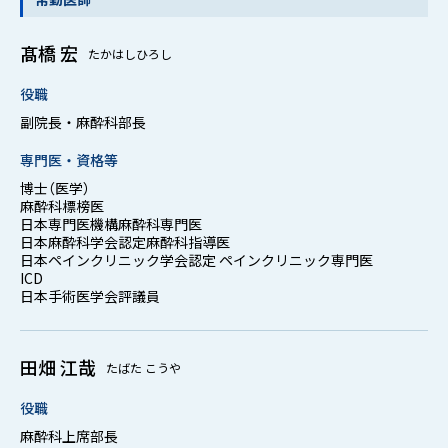
麻酔のながれ
髙橋 宏
たかはしひろし
麻酔と予防接種
役職
麻酔についてのQ&A
副院長・麻酔科部長
専門医・資格等
博士（医学）
麻酔科標榜医
日本専門医機構麻酔科専門医
日本麻酔科学会認定麻酔科指導医
日本ペインクリニック学会認定 ペインクリニック専門医
ICD
日本手術医学会評議員
田畑 江哉
たばた こうや
役職
麻酔科上席部長