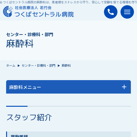
会 つくばセントラル病院の麻酔科は、患者様をストレスから守り、安心して安静を保てる環境を作り
センター・診療科・部門
麻酔科
ホーム
センター・診療科・部門
麻酔科
麻酔科メニュー
麻酔科トップ
麻酔とは
スタッフ紹介
麻酔科医の役割
常勤医師