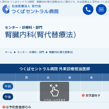
 若竹会 つくばセントラル病院 腎臓内科(腎代替療法)のご案内です。
社会医療法人 若竹会 つくば
センター・診療科・部門
腎臓内科(腎代替療法)
ホーム
センター・診療科・部門
腎臓内科(腎代替療法)
つくばセントラル病院 外来診療担当医師
月
火
水
木
午前
安次富咲子
午後
スクロールできます
は予約患者様のみ