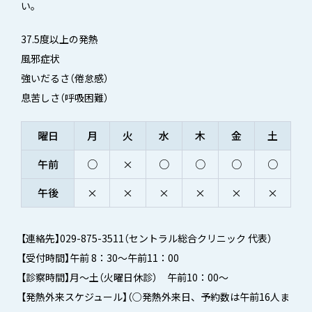
い。
37.5度以上の発熱
風邪症状
強いだるさ（倦怠感）
息苦しさ（呼吸困難）
曜日
月
火
水
木
金
土
午前
○
×
○
○
○
○
午後
×
×
×
×
×
×
【連絡先】029-875-3511（セントラル総合クリニック 代表）
【受付時間】午前 8：30～午前11：00
【診察時間】月～土（火曜日休診） 午前10：00～
【発熱外来スケジュール】（○発熱外来日、予約数は午前16人ま