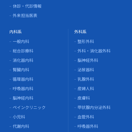
休診・代診情報
外来担当医表
内科系
外科系
一般内科
整形外科
総合診療科
外科・消化器外科
消化器内科
脳神経外科
腎臓内科
泌尿器科
循環器内科
乳腺外科
呼吸器内科
産婦人科
脳神経内科
皮膚科
ペインクリニック
甲状腺内分泌外科
小児科
血管外科
代謝内科
呼吸器外科