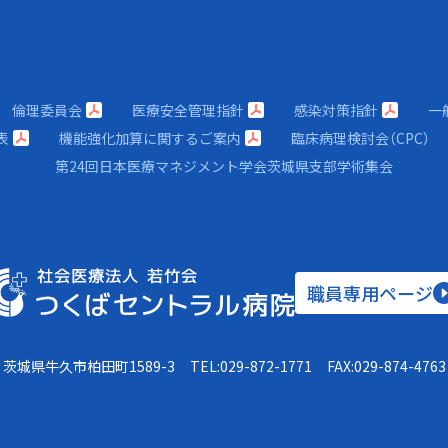
倫理委員会
医療安全管理指針
感染対策指針
一
表
機能強化加算に関するご案内
臨床病理検討会（CPC）
第24回日本医療マネジメント学会茨城県支部学術集会
職員専用ページ
茨城県牛久市柏田町1589-3
TEL:
029-872-1771
FAX:029-874-4763