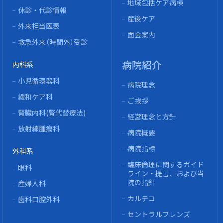
地域包括ケア病棟
休診・代診情報
産後ケア
外来担当医表
面会案内
救急外来（時間外）受診
病院紹介
内科系
小児循環器科
病院理念
緩和ケア科
ご挨拶
腎臓内科(腎代替療法)
経営理念と方針
放射線腫瘍科
病院概要
病院指標
外科系
臨床倫理に関するガイド
眼科
ライン・提言、および当
院の指針
産婦人科
カルテコ
歯科口腔外科
セントラルフレンズ