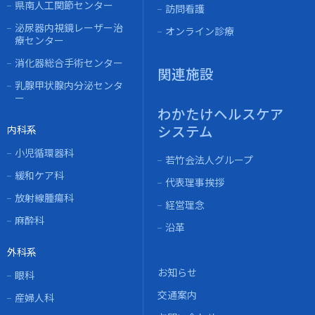
県南人工関節センター
訪問看護
泌尿器内視鏡レーザー治
オンライン診療
療センター
消化器総合手術センター
関連施設
乳腺甲状腺内分泌センタ
ー
わかたけヘルスケア
システム
内科系
小児循環器科
若竹会法人グループ
緩和ケア科
代表理事挨拶
放射線腫瘍科
経営理念
麻酔科
沿革
外科系
お知らせ
眼科
交通案内
産婦人科