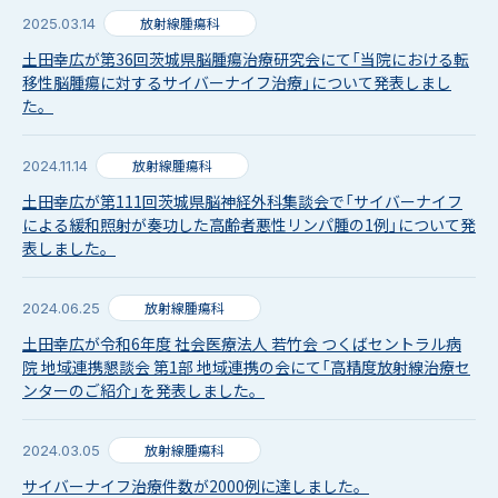
放射線腫瘍科
2025.03.14
土田幸広が第36回茨城県脳腫瘍治療研究会にて「当院における転
移性脳腫瘍に対するサイバーナイフ治療」について発表しまし
た。
放射線腫瘍科
2024.11.14
土田幸広が第111回茨城県脳神経外科集談会で「サイバーナイフ
による緩和照射が奏功した高齢者悪性リンパ腫の1例」について発
表しました。
放射線腫瘍科
2024.06.25
土田幸広が令和6年度 社会医療法人 若竹会 つくばセントラル病
院 地域連携懇談会 第1部 地域連携の会にて「高精度放射線治療セ
ンターのご紹介」を発表しました。
放射線腫瘍科
2024.03.05
サイバーナイフ治療件数が2000例に達しました。