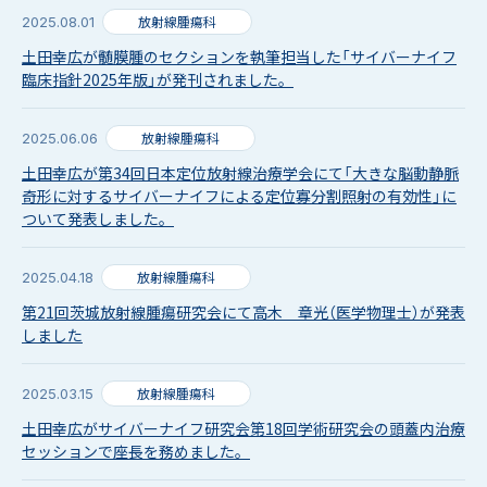
放射線腫瘍科
2025.08.01
土田幸広が髄膜腫のセクションを執筆担当した「サイバーナイフ
臨床指針2025年版」が発刊されました。
放射線腫瘍科
2025.06.06
土田幸広が第34回日本定位放射線治療学会にて「大きな脳動静脈
奇形に対するサイバーナイフによる定位寡分割照射の有効性」に
ついて発表しました。
放射線腫瘍科
2025.04.18
第21回茨城放射線腫瘍研究会にて高木 章光（医学物理士）が発表
しました
放射線腫瘍科
2025.03.15
土田幸広がサイバーナイフ研究会第18回学術研究会の頭蓋内治療
セッションで座長を務めました。