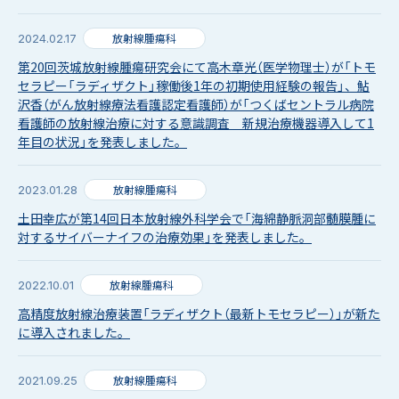
放射線腫瘍科
2024.02.17
第20回茨城放射線腫瘍研究会にて高木章光（医学物理士）が「トモ
セラピー「ラディザクト」稼働後1年の初期使用経験の報告」、鮎
沢香（がん放射線療法看護認定看護師）が「つくばセントラル病院
看護師の放射線治療に対する意識調査 新規治療機器導入して1
年目の状況」を発表しました。
放射線腫瘍科
2023.01.28
土田幸広が第14回日本放射線外科学会で「海綿静脈洞部髄膜腫に
対するサイバーナイフの治療効果」を発表しました。
放射線腫瘍科
2022.10.01
高精度放射線治療装置「ラディザクト（最新トモセラピー）」が新た
に導入されました。
放射線腫瘍科
2021.09.25