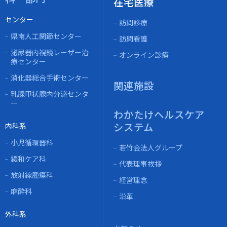
在宅医療
センター
訪問診療
県南人工関節センター
訪問看護
泌尿器内視鏡レーザー治
オンライン診療
療センター
消化器総合手術センター
関連施設
乳腺甲状腺内分泌センタ
ー
わかたけヘルスケア
システム
内科系
小児循環器科
若竹会法人グループ
緩和ケア科
代表理事挨拶
放射線腫瘍科
経営理念
麻酔科
沿革
外科系