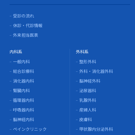
受診の流れ
休診・代診情報
外来担当医表
内科系
外科系
一般内科
整形外科
総合診療科
外科・消化器外科
消化器内科
脳神経外科
腎臓内科
泌尿器科
循環器内科
乳腺外科
呼吸器内科
産婦人科
脳神経内科
皮膚科
ペインクリニック
甲状腺内分泌外科