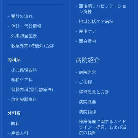
回復期リハビリテーショ
ン病棟
受診の流れ
地域包括ケア病棟
休診・代診情報
産後ケア
外来担当医表
面会案内
救急外来（時間外）受診
病院紹介
内科系
小児循環器科
病院理念
緩和ケア科
ご挨拶
腎臓内科(腎代替療法)
経営理念と方針
放射線腫瘍科
病院概要
病院指標
外科系
臨床倫理に関するガイド
眼科
ライン・提言、および当
院の指針
産婦人科