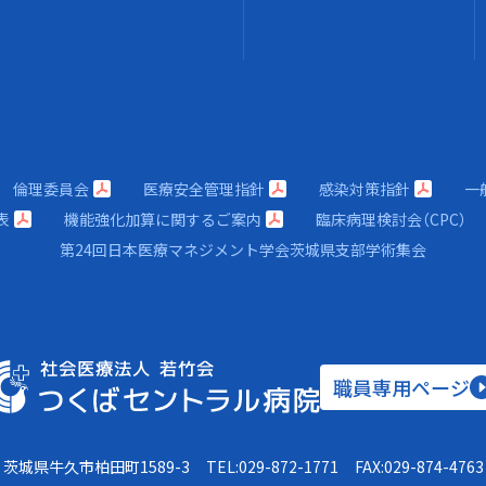
倫理委員会
医療安全管理指針
感染対策指針
一
表
機能強化加算に関するご案内
臨床病理検討会（CPC）
第24回日本医療マネジメント学会茨城県支部学術集会
職員専用ページ
茨城県牛久市柏田町1589-3
TEL:
029-872-1771
FAX:029-874-4763