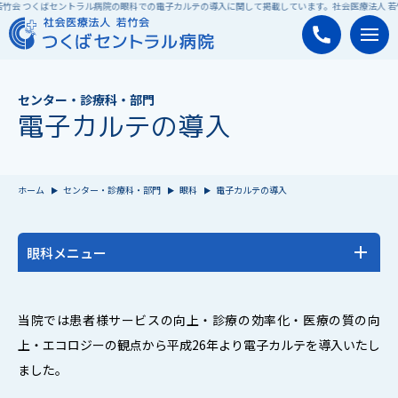
若竹会 つくばセントラル病院の眼科での電子カルテの導入に関して掲載しています。
社会医療法人 若
センター・診療科・部門
電子カルテの導入
ホーム
センター・診療科・部門
眼科
電子カルテの導入
眼科メニュー
眼科トップ
当院では患者様サービスの向上・診療の効率化・医療の質の向
新しい光干渉断層血管撮影の導入とその有用性
上・エコロジーの観点から平成26年より電子カルテを導入いたし
ました。
新しい低加入度数分節眼内レンズ挿入術後成績