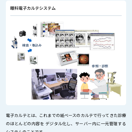
電子カルテの導入
眼科電子カルテシステム
超広角走査レーザー検眼鏡（optos）の導入
ロービジョン外来
夜盲と視野狭窄に特化した暗所視支援眼鏡
白内障手術の進歩について
最近の眼内レンズについて
白内障術後屈折誤差の軽減を目指して
眼内レンズに関するQ&A
眼科の病気 読売新聞調べデータのご紹介
電子カルテとは、これまでの紙ベースのカルテで行ってきた診療
のほとんどの内容を デジタル化し、サーバー内に一元管理する
システムのことです。