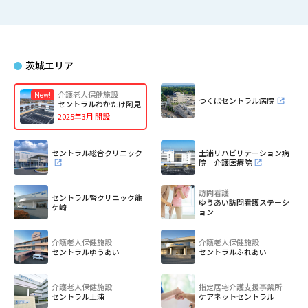
茨城エリア
介護老人保健施設
つくばセントラル病院
セントラルわかたけ阿見
2025年3月 開設
セントラル総合クリニック
土浦リハビリテーション病
院 介護医療院
訪問看護
セントラル腎クリニック龍
ゆうあい訪問看護ステーシ
ケ崎
ョン
介護老人保健施設
介護老人保健施設
セントラルゆうあい
セントラルふれあい
介護老人保健施設
指定居宅介護支援事業所
セントラル土浦
ケアネットセントラル