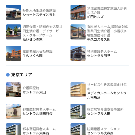
地域密着型特定施設入居者
短期入所生活介護施設
生活介護
ショートステイとまと
柏田ヒルズ
通所介護・認知症対応型共
有料老人ホーム/認知症対応
同生活介護 デイサービ
型共同生活介護 小規模多
ス・グループホーム
機能型居宅介護
たいせつの家
牛久コスモス園
高齢者総合福祉施設
特別養護老人ホーム
牛久さくら園
セントラル阿見
東京エリア
サービス付き高齢者向け住
介護医療院
宅
セントラル大田
メディカルホームセントラ
ル南馬込
都市型軽費老人ホーム
指定居宅介護支援事業所
セントラル世田谷桜
セントラル大田
都市型軽費老人ホーム
訪問看護ステーション
セントラル大森西
セントラル大森西